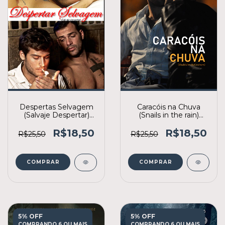
Despertas Selvagem
Caracóis na Chuva
(Salvaje Despertar)
(Snails in the rain)
(2017) (2ª edição)
(2013) [3º lote]
R$18,50
R$18,50
R$25,50
R$25,50
COMPRAR
COMPRAR
5% OFF
5% OFF
COMPRANDO 6 OU MAIS
COMPRANDO 6 OU MAIS