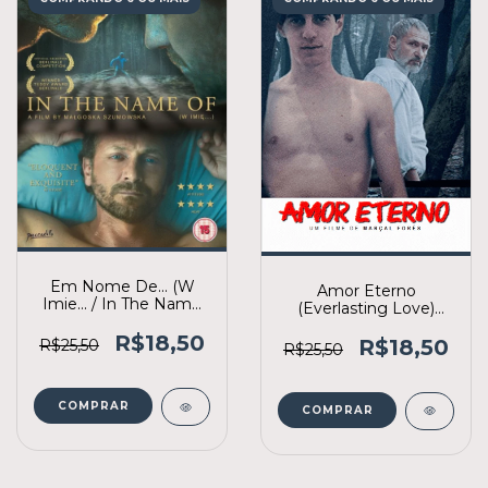
Em Nome De... (W
Amor Eterno
Imie... / In The Name
(Everlasting Love)
Of...) (2013) (2ª edição)
(2016) (2ª edição)
R$18,50
R$18,50
R$25,50
R$25,50
COMPRAR
COMPRAR