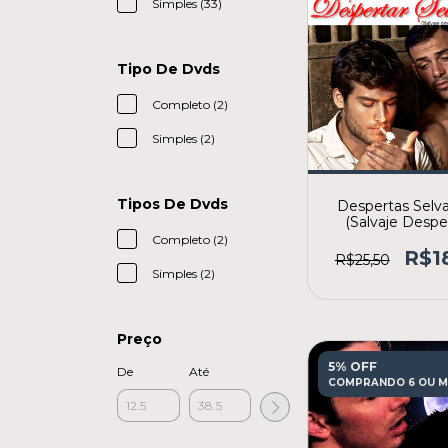
Simples (33)
Tipo De Dvds
Completo (2)
Simples (2)
Tipos De Dvds
Despertas Sel
(Salvaje Despe
(2017) (2ª edi
Completo (2)
R$1
R$25,50
Simples (2)
Preço
5% OFF
De
Até
COMPRANDO 6 OU M