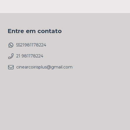
Entre em contato
5521981178224
21 981178224
cinearcoirisplus@gmail.com