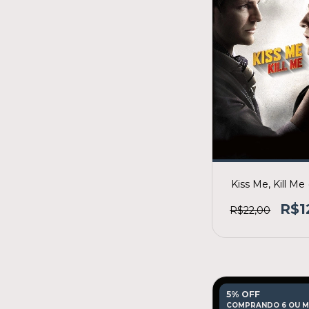
Kiss Me, Kill Me 
R$1
R$22,00
5% OFF
COMPRANDO 6 OU M