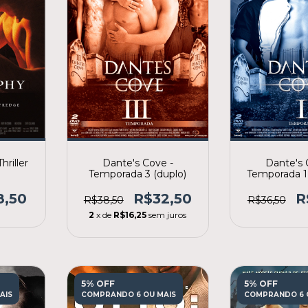
hriller
Dante's 
Dante's Cove -
Temporada 1 
Temporada 3 (duplo)
ediç
8,50
R
R$32,50
R$36,50
R$38,50
2
x de
R$16,25
sem juros
5% OFF
5% OFF
AIS
COMPRANDO 6 OU MAIS
COMPRANDO 6 