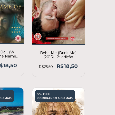
e... (W
Beba-Me (Drink Me)
n The Name
(2015) - 2ª edição
(2ª edição)
$18,50
R$18,50
R$25,50
5% OFF
OU MAIS
COMPRANDO 6 OU MAIS