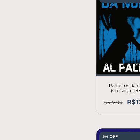
Parceiros da n
(Cruising) (19
R$1
R$22,00
5% OFF