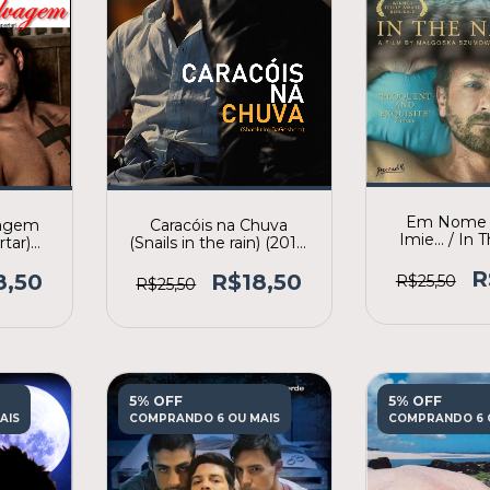
Em Nome D
vagem
Caracóis na Chuva
Imie... / I
rtar)
(Snails in the rain) (2013)
Of...) (2013) 
ção)
[3º lote]
R
8,50
R$18,50
R$25,50
R$25,50
5% OFF
5% OFF
AIS
COMPRANDO 6 OU MAIS
COMPRANDO 6 