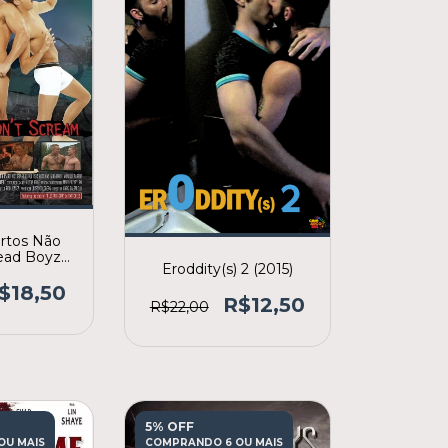
rtos Não
ead Boyz
Eroddity(s) 2 (2015)
m) (2006)
$18,50
R$12,50
R$22,00
5% OFF
OU MAIS
COMPRANDO 6 OU MAIS