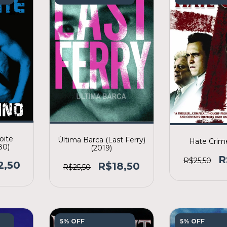
oite
Última Barca (Last Ferry)
Hate Crim
80)
(2019)
R
R$25,50
2,50
R$18,50
R$25,50
5% OFF
5% OFF