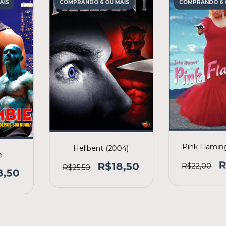
AIS
COMPRANDO 6 OU MAIS
COMPRANDO 6 
Pink Flamin
Hellbent (2004)
e
R
R$18,50
R$22,00
R$25,50
8,50