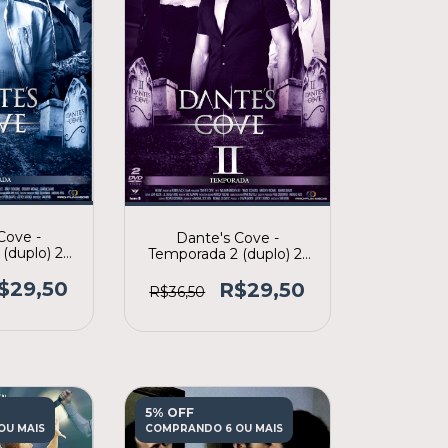
Cove -
Dante's Cove -
(duplo) 2ª
Temporada 2 (duplo) 2ª
ão
edição
$29,50
R$29,50
R$36,50
5% OFF
OU MAIS
COMPRANDO 6 OU MAIS