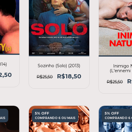
014)
Sozinho (Solo) (2013)
Inimigo 
(L'ennemi 
2,50
R$18,50
(200
R$25,50
R
R$25,50
5% OFF
5% OFF
AIS
COMPRANDO 6 OU MAIS
COMPRANDO 6 