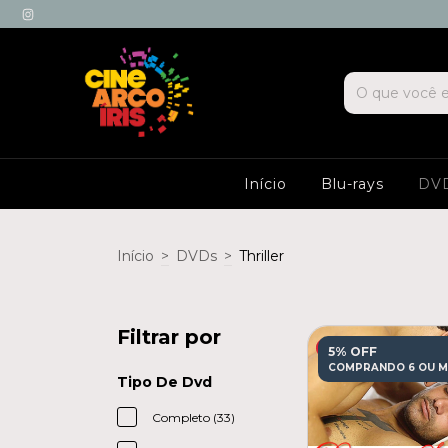
Início
Blu-rays
DV
Início
>
DVDs
>
Thriller
Filtrar por
5% OFF
COMPRANDO 6 OU M
Tipo De Dvd
Completo (33)