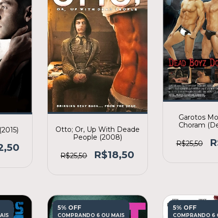
Garotos Mo
Choram (D
Otto; Or, Up With Deade
(2015)
Don't Screa
People (2008)
R
R$25,50
2,50
R$18,50
R$25,50
5% OFF
5% OFF
AIS
COMPRANDO 6 OU MAIS
COMPRANDO 6 