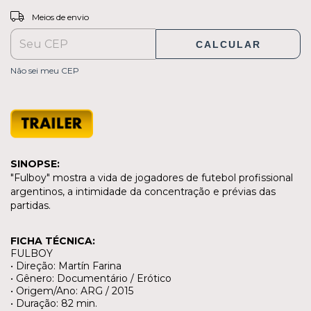
ALTERAR CEP
Entregas para o CEP:
Meios de envio
CALCULAR
Não sei meu CEP
SINOPSE:
"Fulboy" mostra a vida de jogadores de futebol profissional
argentinos, a intimidade da concentração e prévias das
partidas.
FICHA TÉCNICA:
FULBOY
• Direção: Martín Farina
• Gênero: Documentário / Erótico
• Origem/Ano: ARG / 2015
• Duração: 82 min.