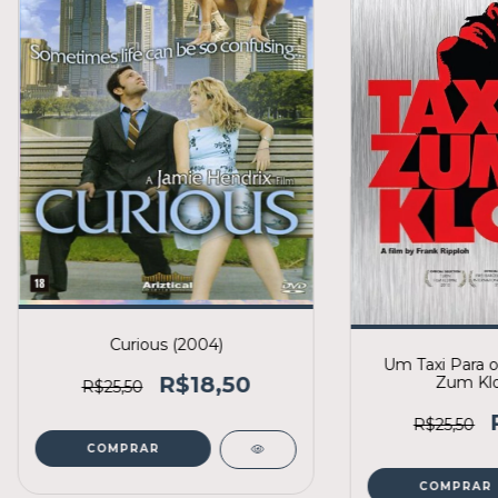
Curious (2004)
Um Taxi Para o
R$18,50
Zum Klo
R$25,50
R$25,50
COMPRAR
COMPRAR