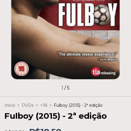
1
/
5
Início
>
DVDs
>
+18
>
Fulboy (2015) - 2ª edição
Fulboy (2015) - 2ª edição