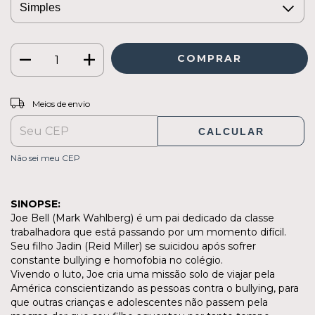
ALTERAR CEP
Entregas para o CEP:
Meios de envio
CALCULAR
Não sei meu CEP
SINOPSE:
Joe Bell (Mark Wahlberg) é um pai dedicado da classe
trabalhadora que está passando por um momento difícil.
Seu filho Jadin (Reid Miller) se suicidou após sofrer
constante bullying e homofobia no colégio.
Vivendo o luto, Joe cria uma missão solo de viajar pela
América conscientizando as pessoas contra o bullying, para
que outras crianças e adolescentes não passem pela