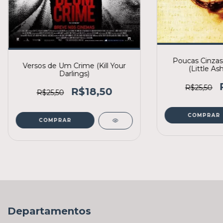
Poucas Cinzas 
Versos de Um Crime (Kill Your
(Little As
Darlings)
R$25,50
R$18,50
R$25,50
COMPRAR
COMPRAR
Departamentos