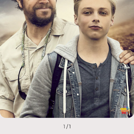
1
/
1