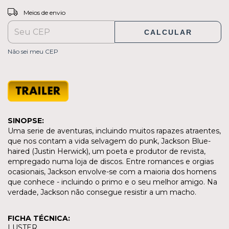
ALTERAR CEP
Entregas para o CEP:
Meios de envio
CALCULAR
Não sei meu CEP
SINOPSE:
Uma serie de aventuras, incluindo muitos rapazes atraentes,
que nos contam a vida selvagem do punk, Jackson Blue-
haired (Justin Herwick), um poeta e produtor de revista,
empregado numa loja de discos. Entre romances e orgias
ocasionais, Jackson envolve-se com a maioria dos homens
que conhece - incluindo o primo e o seu melhor amigo. Na
verdade, Jackson não consegue resistir a um macho.
FICHA TÉCNICA:
LUSTER