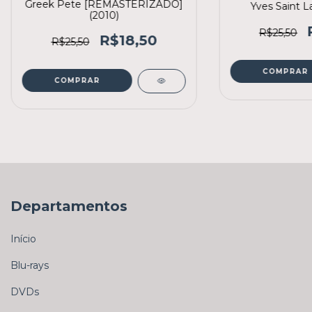
Greek Pete [REMASTERIZADO]
Yves Saint L
(2010)
R$25,50
R$18,50
R$25,50
COMPRAR
COMPRAR
Departamentos
Início
Blu-rays
DVDs