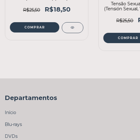
Tensão Sexual, 
R$18,50
(Tensión Sexual, 
R$25,50
(2012) (3
R$25,50
COMPRAR
COMPRAR
Departamentos
Início
Blu-rays
DVDs