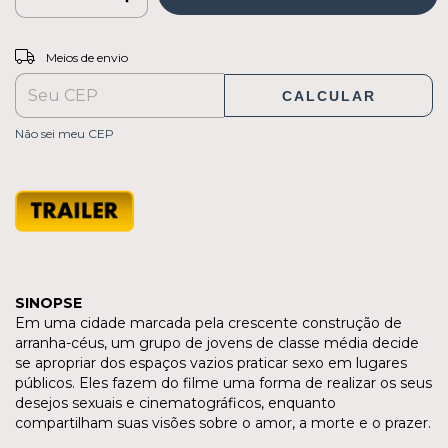
ALTERAR CEP
Entregas para o CEP:
Meios de envio
CALCULAR
Não sei meu CEP
SINOPSE
Em uma cidade marcada pela crescente construção de
arranha-céus, um grupo de jovens de classe média decide
se apropriar dos espaços vazios praticar sexo em lugares
públicos. Eles fazem do filme uma forma de realizar os seus
desejos sexuais e cinematográficos, enquanto
compartilham suas visões sobre o amor, a morte e o prazer.